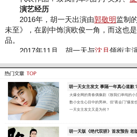
演艺经历
2016年，胡一天出演由
郭敬明
监制
未至》，在剧中饰演欧俊一角，而这也是
品。
2017年11月，胡一天与
沈月
领衔主
们单纯的小美好》，在剧中饰演外冷内热
胡一天女主发文 事隔一年真心道歉
火爆全网的青春偶像剧《致我们单纯的小
冷饭？
数小女生心目中的男神。但“夜会门”爆发
一天女主发文又是为何？
胡一天版《绝代双骄》首发预告 老