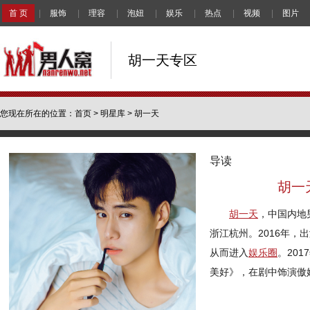
首 页
|
服饰
|
理容
|
泡妞
|
娱乐
|
热点
|
视频
|
图片
胡一天专区
您现在所在的位置：
首页
>
明星库
> 胡一天
导读
胡一
胡一天
，中国内地男
浙江杭州。2016年，
从而进入
娱乐圈
。20
美好》，在剧中饰演傲