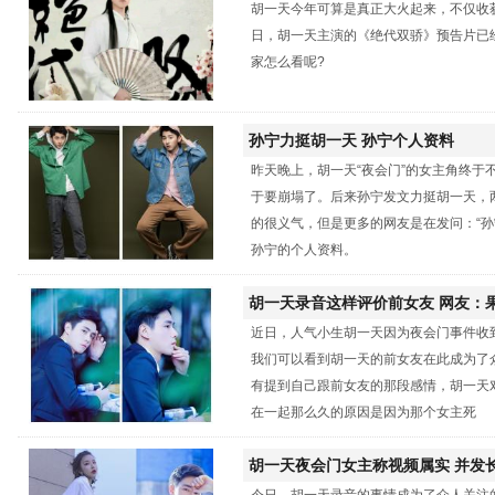
胡一天今年可算是真正大火起来，不仅收
还记得吗？
日，胡一天主演的《绝代双骄》预告片已
家怎么看呢?
孙宁力挺胡一天 孙宁个人资料
昨天晚上，胡一天“夜会门”的女主角终于
于要崩塌了。后来孙宁发文力挺胡一天，
的很义气，但是更多的网友是在发问：“孙
孙宁的个人资料。
胡一天录音这样评价前女友 网友：
近日，人气小生胡一天因为夜会门事件收
人设
我们可以看到胡一天的前女友在此成为了
有提到自己跟前女友的那段感情，胡一天
在一起那么久的原因是因为那个女主死
胡一天夜会门女主称视频属实 并发
今日，胡一天录音的事情成为了众人关注